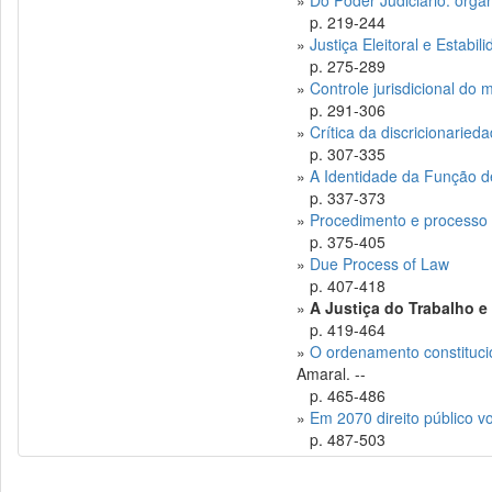
»
Do Poder Judiciário: org
p. 219-244
»
Justiça Eleitoral e Estabili
p. 275-289
»
Controle jurisdicional do 
p. 291-306
»
Crítica da discricionaried
p. 307-335
»
A Identidade da Função de
p. 337-373
»
Procedimento e processo 
p. 375-405
»
Due Process of Law
p. 407-418
»
A Justiça do Trabalho e
p. 419-464
»
O ordenamento constitucio
Amaral. --
p. 465-486
»
Em 2070 direito público v
p. 487-503