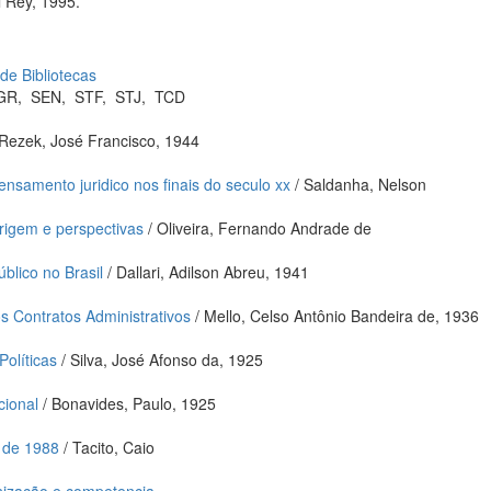
 Rey, 1995.
 de Bibliotecas
GR
,
SEN
,
STF
,
STJ
,
TCD
Rezek, José Francisco, 1944
ensamento juridico nos finais do seculo xx
/ Saldanha, Nelson
origem e perspectivas
/ Oliveira, Fernando Andrade de
blico no Brasil
/ Dallari, Adilson Abreu, 1941
s Contratos Administrativos
/ Mello, Celso Antônio Bandeira de, 1936
olíticas
/ Silva, José Afonso da, 1925
cional
/ Bonavides, Paulo, 1925
o de 1988
/ Tacito, Caio