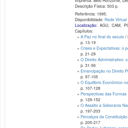
Imprenta: Belo Horizonte, Del
Descrição Física: 503 p.
Referência: 1995.
Disponibilidade:
Rede Virtual
Localização:
AGU
,
CAM
,
P
Capítulos:
»
A Paz no final do seculo
/ 
p. 13-19
»
Crises e Expectativas: o p
p. 21-29
»
O Direito Administrativo: 
p. 31-56
»
Emancipação no Direito Pú
p. 97-105
»
O Equilibrio Econômico no
p. 107-128
»
Perspectivas das Formas P
p. 129-152
»
O Assalto a Soberania Na
p. 197-203
»
Percalços da Constituiçã
p. 205-217