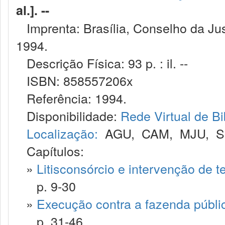
al.]. --
Imprenta: Brasília, Conselho da Just
1994.
Descrição Física: 93 p. : il. --
ISBN: 858557206x
Referência: 1994.
Disponibilidade:
Rede Virtual de Bi
Localização:
AGU
,
CAM
,
MJU
,
S
Capítulos:
»
Litisconsórcio e intervenção de t
p. 9-30
»
Execução contra a fazenda públi
p. 31-46