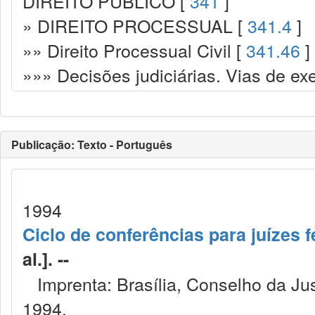
DIREITO PÚBLICO [
341
]
» DIREITO PROCESSUAL [
341.4
]
»» Direito Processual Civil [
341.46
]
»»» Decisões judiciárias. Vias de ex
Publicação: Texto - Português
1994
Ciclo de conferências para juízes f
al.]. --
Imprenta: Brasília, Conselho da Just
1994.