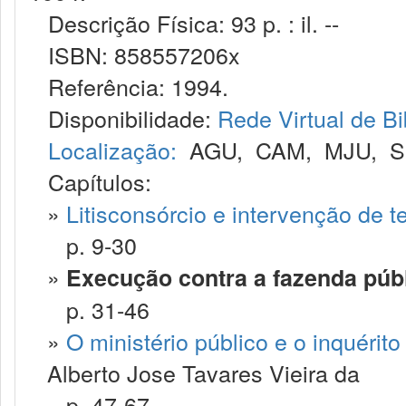
Descrição Física: 93 p. : il. --
ISBN: 858557206x
Referência: 1994.
Disponibilidade:
Rede Virtual de Bi
Localização:
AGU
,
CAM
,
MJU
,
S
Capítulos:
»
Litisconsórcio e intervenção de t
p. 9-30
»
Execução contra a fazenda púb
p. 31-46
»
O ministério público e o inquérito
Alberto Jose Tavares Vieira da
p. 47-67