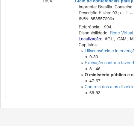
1994
Ciclo de conferências para j
Imprenta: Brasília, Conselho d
Descrição Física: 93 p. : il. --
ISBN: 858557206x
Referência: 1994.
Disponibilidade:
Rede Virtual
Localização:
AGU
,
CAM
,
M
Capítulos:
»
Litisconsórcio e intervenç
p. 9-30
»
Execução contra a fazend
p. 31-46
»
O ministério público e o
p. 47-67
»
Controle dos atos discrici
p. 69-93