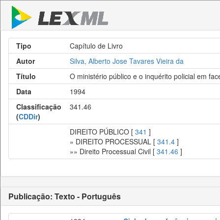
Tipo
Capítulo de Livro
Autor
Silva, Alberto Jose Tavares Vieira da
Título
O ministério público e o inquérito policial em fa
Data
1994
Classificação
341.46
(
CDDir
)
DIREITO PÚBLICO [
341
]
» DIREITO PROCESSUAL [
341.4
]
»» Direito Processual Civil [
341.46
]
Publicação: Texto - Português