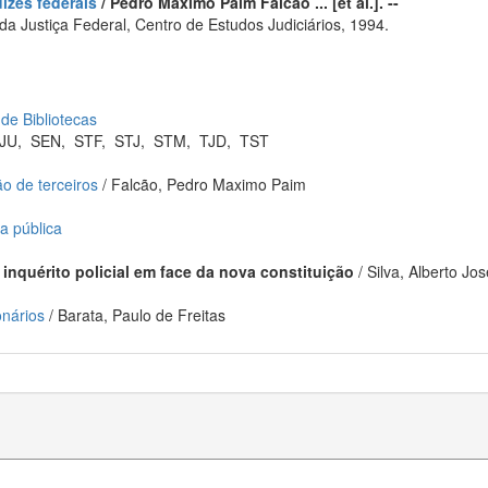
uízes federais
/ Pedro Máximo Paim Falcão ... [et al.]. --
a Justiça Federal, Centro de Estudos Judiciários, 1994.
 de Bibliotecas
JU
,
SEN
,
STF
,
STJ
,
STM
,
TJD
,
TST
ão de terceiros
/ Falcão, Pedro Maximo Paim
a pública
 inquérito policial em face da nova constituição
/ Silva, Alberto Jo
onários
/ Barata, Paulo de Freitas