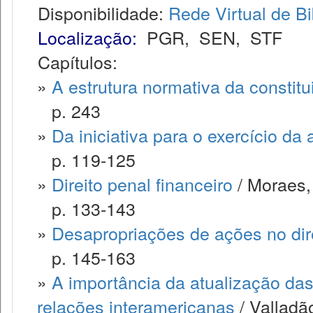
Disponibilidade:
Rede Virtual de Bi
Localização:
PGR
,
SEN
,
STF
Capítulos:
»
A estrutura normativa da constitu
p. 243
»
Da iniciativa para o exercício da 
p. 119-125
»
Direito penal financeiro
/ Moraes,
p. 133-143
»
Desapropriações de ações no dire
p. 145-163
»
A importância da atualização das
relações interamericanas
/ Valladã