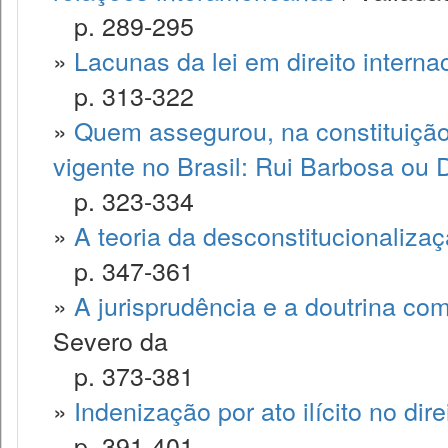
p. 289-295
»
Lacunas da lei em direito interna
p. 313-322
»
Quem assegurou, na constituição 
vigente no Brasil: Rui Barbosa ou 
p. 323-334
»
A teoria da desconstitucionalizaç
p. 347-361
»
A jurisprudência e a doutrina com
Severo da
p. 373-381
»
Indenização por ato ilícito no direi
p. 391-401