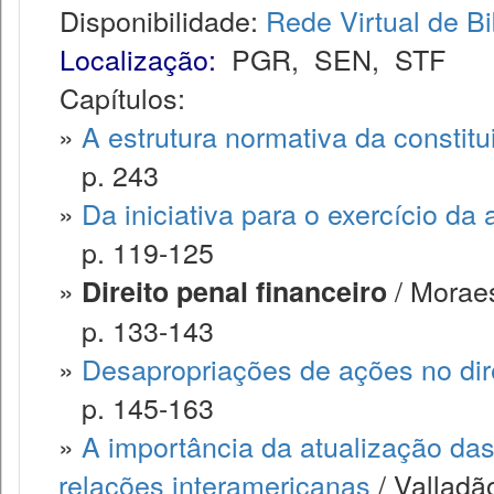
Disponibilidade:
Rede Virtual de Bi
Localização:
PGR
,
SEN
,
STF
Capítulos:
»
A estrutura normativa da constitu
p. 243
»
Da iniciativa para o exercício da 
p. 119-125
»
/ Morae
Direito penal financeiro
p. 133-143
»
Desapropriações de ações no dire
p. 145-163
»
A importância da atualização das
relações interamericanas
/ Valladã