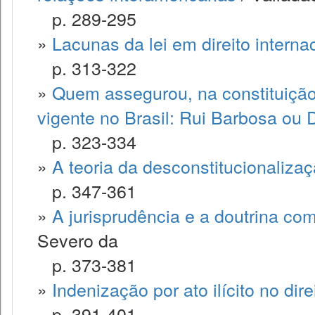
p. 289-295
»
Lacunas da lei em direito interna
p. 313-322
»
Quem assegurou, na constituição 
vigente no Brasil: Rui Barbosa ou 
p. 323-334
»
A teoria da desconstitucionalizaç
p. 347-361
»
A jurisprudência e a doutrina com
Severo da
p. 373-381
»
Indenização por ato ilícito no direi
p. 391-401