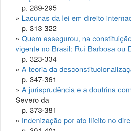
p. 289-295
»
Lacunas da lei em direito interna
p. 313-322
»
Quem assegurou, na constituição 
vigente no Brasil: Rui Barbosa ou 
p. 323-334
»
A teoria da desconstitucionalizaç
p. 347-361
»
A jurisprudência e a doutrina com
Severo da
p. 373-381
»
Indenização por ato ilícito no direi
p. 391-401