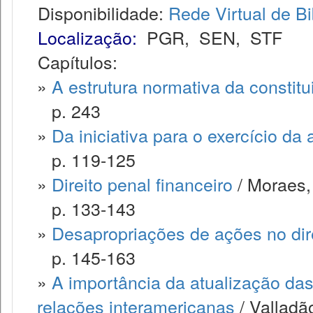
Disponibilidade:
Rede Virtual de Bi
Localização:
PGR
,
SEN
,
STF
Capítulos:
»
A estrutura normativa da constitu
p. 243
»
Da iniciativa para o exercício da 
p. 119-125
»
Direito penal financeiro
/ Moraes,
p. 133-143
»
Desapropriações de ações no dire
p. 145-163
»
A importância da atualização das
relações interamericanas
/ Valladã