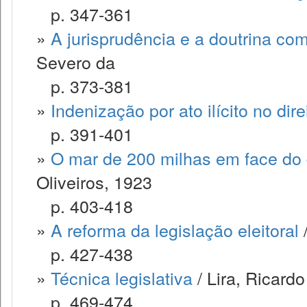
p. 347-361
»
A jurisprudência e a doutrina com
Severo da
p. 373-381
»
Indenização por ato ilícito no direi
p. 391-401
»
O mar de 200 milhas em face do d
Oliveiros, 1923
p. 403-418
»
A reforma da legislação eleitoral
/
p. 427-438
»
Técnica legislativa
/ Lira, Ricardo
p. 469-474