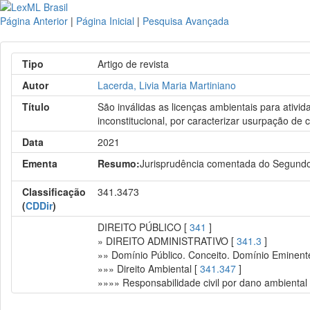
Página Anterior
|
Página Inicial
|
Pesquisa Avançada
Tipo
Artigo de revista
Autor
Lacerda, Livia Maria Martiniano
Título
São inválidas as licenças ambientais para ativ
inconstitucional, por caracterizar usurpação d
Data
2021
Ementa
Resumo:
Jurisprudência comentada do Segund
Classificação
341.3473
(
CDDir
)
DIREITO PÚBLICO [
341
]
» DIREITO ADMINISTRATIVO [
341.3
]
»» Domínio Público. Conceito. Domínio Eminente
»»» Direito Ambiental [
341.347
]
»»»» Responsabilidade civil por dano ambiental