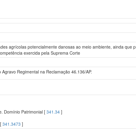
idades agrícolas potencialmente danosas ao meio ambiente, ainda que 
e competência exercida pela Suprema Corte
o Agravo Regimental na Reclamação 46.136/AP.
. Domínio Patrimonial [
341.34
]
 [
341.3473
]