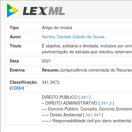
Tipo
Artigo de revista
Autor
Santos, Daniele Galvão de Sousa
Título
É objetiva, solidária e ilimitada, inclusive por
pavimentação de estrada que resultou soterra
Data
2021
Ementa
Resumo:
Jurisprudência comentada do Recurso
Classificação
341.3473
(
CDDir
)
DIREITO PÚBLICO [
341
]
» DIREITO ADMINISTRATIVO [
341.3
]
»» Domínio Público. Conceito. Domínio Eminent
»»» Direito Ambiental [
341.347
]
»»»» Responsabilidade civil por dano ambiental