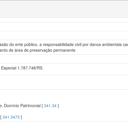
 omissão do ente público, a responsabilidade civil por danos ambientai
mento de área de preservação permanente
 Especial 1.787.748/RS.
e. Domínio Patrimonial [
341.34
]
 [
341.3473
]