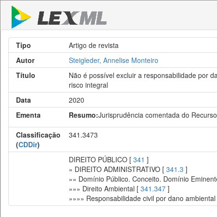
Tipo
Artigo de revista
Autor
Steigleder, Annelise Monteiro
Título
Não é possível excluir a responsabilidade por d
risco integral
Data
2020
Ementa
Resumo:
Jurisprudência comentada do Recurso
Classificação
341.3473
(
CDDir
)
DIREITO PÚBLICO [
341
]
» DIREITO ADMINISTRATIVO [
341.3
]
»» Domínio Público. Conceito. Domínio Eminent
»»» Direito Ambiental [
341.347
]
»»»» Responsabilidade civil por dano ambiental