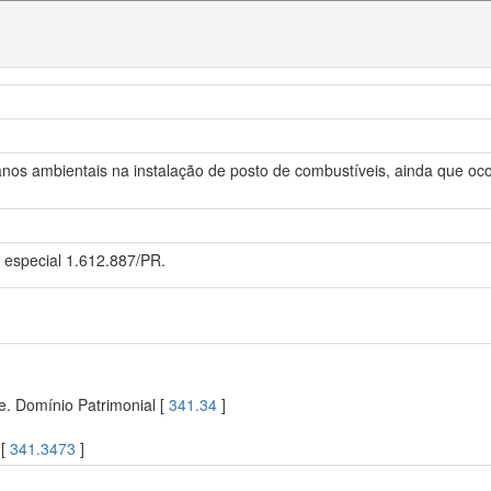
anos ambientais na instalação de posto de combustíveis, ainda que oco
 especial 1.612.887/PR.
e. Domínio Patrimonial [
341.34
]
 [
341.3473
]