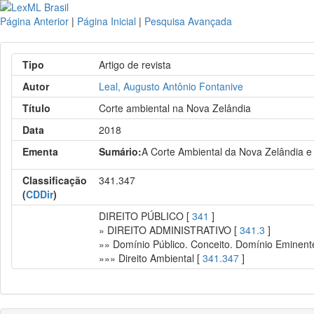
Página Anterior
|
Página Inicial
|
Pesquisa Avançada
Tipo
Artigo de revista
Autor
Leal, Augusto Antônio Fontanive
Título
Corte ambiental na Nova Zelândia
Data
2018
Ementa
Sumário:
A Corte Ambiental da Nova Zelândia e a
Classificação
341.347
(
CDDir
)
DIREITO PÚBLICO [
341
]
» DIREITO ADMINISTRATIVO [
341.3
]
»» Domínio Público. Conceito. Domínio Eminente
»»» Direito Ambiental [
341.347
]