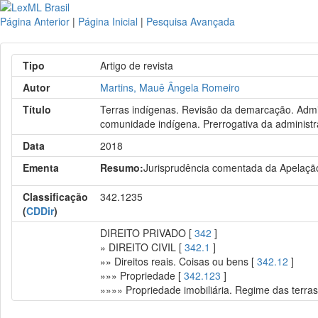
Página Anterior
|
Página Inicial
|
Pesquisa Avançada
Tipo
Artigo de revista
Autor
Martins, Mauê Ângela Romeiro
Título
Terras indígenas. Revisão da demarcação. Admis
comunidade indígena. Prerrogativa da administra
Data
2018
Ementa
Resumo:
Jurisprudência comentada da Apelaç
Classificação
342.1235
(
CDDir
)
DIREITO PRIVADO [
342
]
» DIREITO CIVIL [
342.1
]
»» Direitos reais. Coisas ou bens [
342.12
]
»»» Propriedade [
342.123
]
»»»» Propriedade imobiliária. Regime das terras