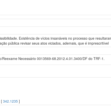
sibilidade. Existência de vícios insanáveis no processo que resultar
ção pública revisar seus atos viciados, ademais, que é imprescritível
ão/Reexame Necessário 0013569-68.2012.4.01.3400/DF do TRF-1.
 [
342.1235
]