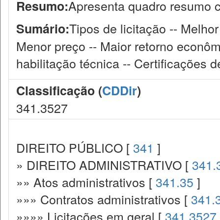
Apresenta quadro resumo c
Resumo:
Tipos de licitação -- Melhor
Sumário:
Menor preço -- Maior retorno econômi
habilitação técnica -- Certificações d
Classificação (
CDDir
)
341.3527
DIREITO PÚBLICO [
341
]
» DIREITO ADMINISTRATIVO [
341.
»» Atos administrativos [
341.35
]
»»» Contratos administrativos [
341.
»»»» Licitações em geral [
341.3527