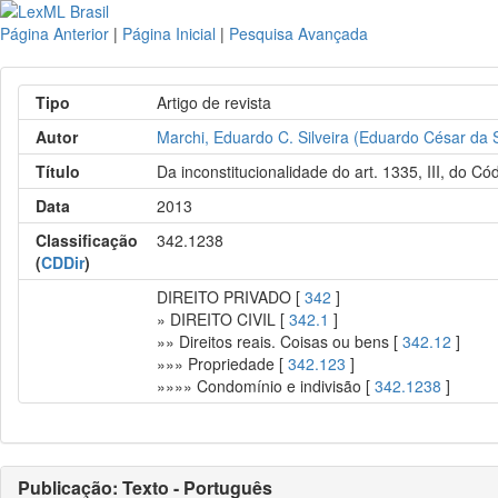
Página Anterior
|
Página Inicial
|
Pesquisa Avançada
Tipo
Artigo de revista
Autor
Marchi, Eduardo C. Silveira (Eduardo César da S
Título
Da inconstitucionalidade do art. 1335, III, do Cód
Data
2013
Classificação
342.1238
(
CDDir
)
DIREITO PRIVADO [
342
]
» DIREITO CIVIL [
342.1
]
»» Direitos reais. Coisas ou bens [
342.12
]
»»» Propriedade [
342.123
]
»»»» Condomínio e indivisão [
342.1238
]
Publicação: Texto - Português