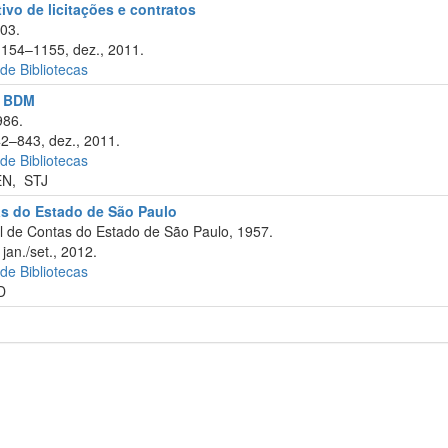
tivo de licitações e contratos
003.
1154–1155, dez., 2011.
 de Bibliotecas
l: BDM
986.
42–843, dez., 2011.
 de Bibliotecas
EN
,
STJ
as do Estado de São Paulo
l de Contas do Estado de São Paulo, 1957.
jan./set., 2012.
 de Bibliotecas
D