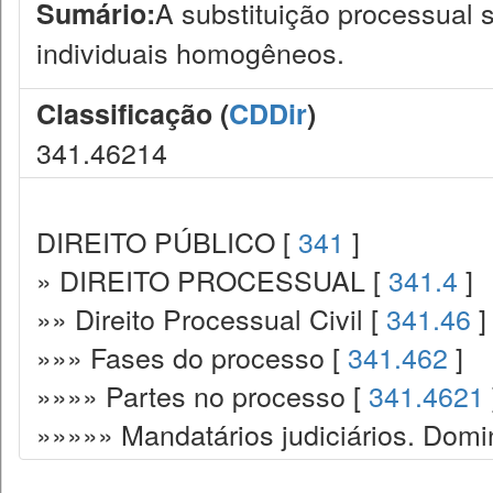
A substituição processual si
Sumário:
individuais homogêneos.
Classificação (
CDDir
)
341.46214
DIREITO PÚBLICO [
341
]
» DIREITO PROCESSUAL [
341.4
]
»» Direito Processual Civil [
341.46
]
»»» Fases do processo [
341.462
]
»»»» Partes no processo [
341.4621
»»»»» Mandatários judiciários. Domin