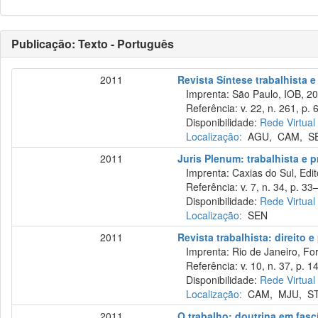
Publicação: Texto - Português
2011
Revista Síntese trabalhista e
Imprenta: São Paulo, IOB, 20
Referência: v. 22, n. 261, p. 
Disponibilidade:
Rede Virtual
Localização:
AGU
,
CAM
,
S
2011
Juris Plenum: trabalhista e pr
Imprenta: Caxias do Sul, Edit
Referência: v. 7, n. 34, p. 33–
Disponibilidade:
Rede Virtual
Localização:
SEN
2011
Revista trabalhista: direito 
Imprenta: Rio de Janeiro, For
Referência: v. 10, n. 37, p. 1
Disponibilidade:
Rede Virtual
Localização:
CAM
,
MJU
,
S
2011
O trabalho: doutrina em fas