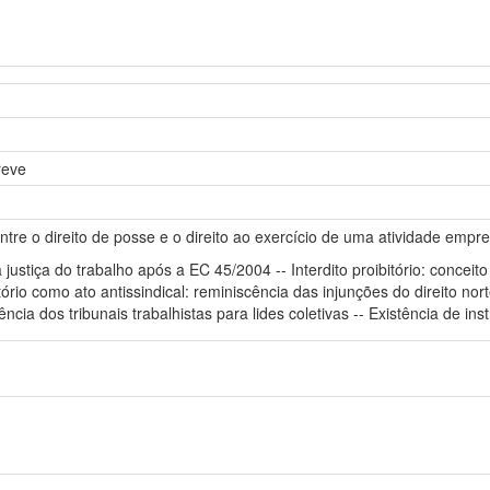
reve
re o direito de posse e o direito ao exercício de uma atividade empres
a justiça do trabalho após a EC 45/2004 -- Interdito proibitório: conceit
ibitório como ato antissindical: reminiscência das injunções do direito 
ncia dos tribunais trabalhistas para lides coletivas -- Existência de in