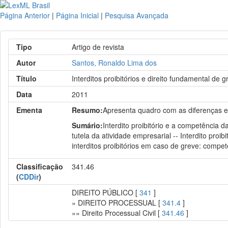
Página Anterior
|
Página Inicial
|
Pesquisa Avançada
Tipo
Artigo de revista
Autor
Santos, Ronaldo Lima dos
Título
Interditos proibitórios e direito fundamental de g
Data
2011
Ementa
Resumo:
Apresenta quadro com as diferenças ent
Sumário:
Interdito proibitório e a competência d
tutela da atividade empresarial -- Interdito pro
interditos proibitórios em caso de greve: competê
Classificação
341.46
(
CDDir
)
DIREITO PÚBLICO [
341
]
» DIREITO PROCESSUAL [
341.4
]
»» Direito Processual Civil [
341.46
]