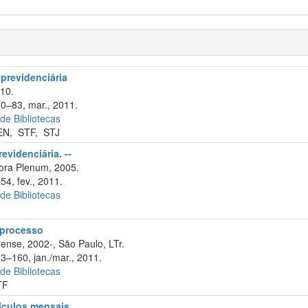
 previdenciária
10.
60–83, mar., 2011.
 de Bibliotecas
EN
,
STF
,
STJ
evidenciária. --
ora Plenum, 2005.
54, fev., 2011.
 de Bibliotecas
e processo
ense, 2002-, São Paulo, LTr.
43–160, jan./mar., 2011.
 de Bibliotecas
TF
cículos mensais