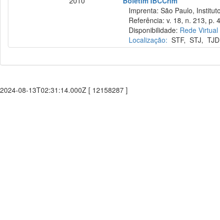
2010
Boletim IBCCrim
Imprenta: São Paulo, Instituto
Referência: v. 18, n. 213, p. 
Disponibilidade:
Rede Virtual
Localização:
STF
,
STJ
,
TJD
2024-08-13T02:31:14.000Z [ 12158287 ]