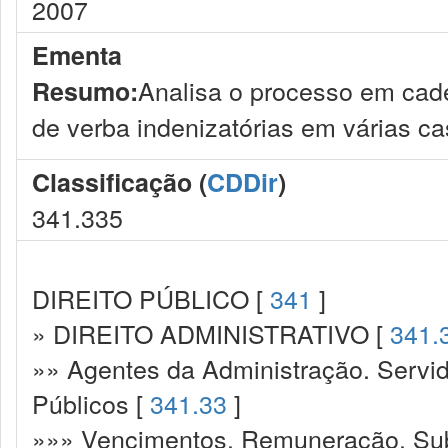
2007
Ementa
Analisa o processo em cade
Resumo:
de verba indenizatórias em várias cas
Classificação (
CDDir
)
341.335
DIREITO PÚBLICO [
341
]
» DIREITO ADMINISTRATIVO [
341.
»» Agentes da Administração. Servid
Públicos [
341.33
]
»»» Vencimentos. Remuneração. Sub