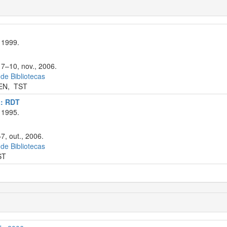
 1999.
 7–10, nov., 2006.
 de Bibliotecas
EN
,
TST
a: RDT
 1995.
7, out., 2006.
 de Bibliotecas
ST