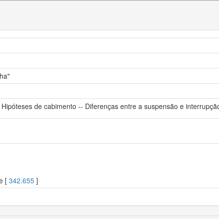
nha"
 Hipóteses de cabimento -- Diferenças entre a suspensão e interrupçã
e [
342.655
]