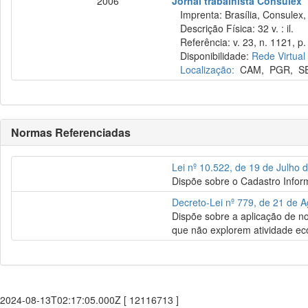
2006
Jornal trabalhista Consulex
Imprenta: Brasília, Consulex,
Descrição Física: 32 v. : il.
Referência: v. 23, n. 1121, p.
Disponibilidade:
Rede Virtual
Localização:
CAM
,
PGR
,
S
Normas Referenciadas
Lei nº 10.522, de 19 de Julho 
Dispõe sobre o Cadastro Inform
Decreto-Lei nº 779, de 21 de 
Dispõe sobre a aplicação de no
que não explorem atividade e
2024-08-13T02:17:05.000Z [ 12116713 ]