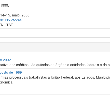
 1999.
 14–15, maio, 2006.
 de Bibliotecas
EN
,
TST
de 2002
ativo dos créditos não quitados de órgãos e entidades federais e dá o
Agosto de 1969
rmas processuais trabalhistas à União Federal, aos Estados, Município
conômica.