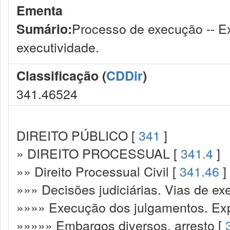
Ementa
Processo de execução -- Ex
Sumário:
executividade.
Classificação (
CDDir
)
341.46524
DIREITO PÚBLICO [
341
]
» DIREITO PROCESSUAL [
341.4
]
»» Direito Processual Civil [
341.46
]
»»» Decisões judiciárias. Vias de ex
»»»» Execução dos julgamentos. Exp
»»»»» Embargos diversos, arresto [