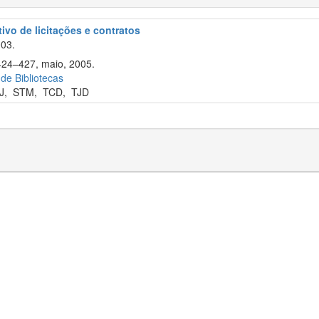
tivo de licitações e contratos
003.
 424–427, maio, 2005.
 de Bibliotecas
J
,
STM
,
TCD
,
TJD