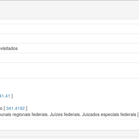
visitados
41.41
]
so [
341.4192
]
nais regionais federais. Juízes federais. Juizados especiais federais 