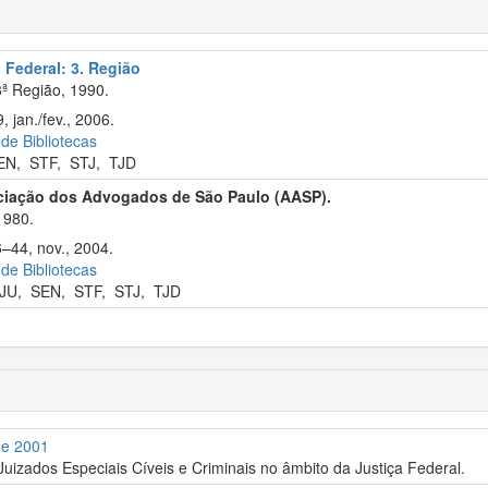
 Federal: 3. Região
ª Região, 1990.
 jan./fev., 2006.
 de Bibliotecas
EN
,
STF
,
STJ
,
TJD
ciação dos Advogados de São Paulo (AASP).
1980.
6–44, nov., 2004.
 de Bibliotecas
JU
,
SEN
,
STF
,
STJ
,
TJD
de 2001
 Juizados Especiais Cíveis e Criminais no âmbito da Justiça Federal.