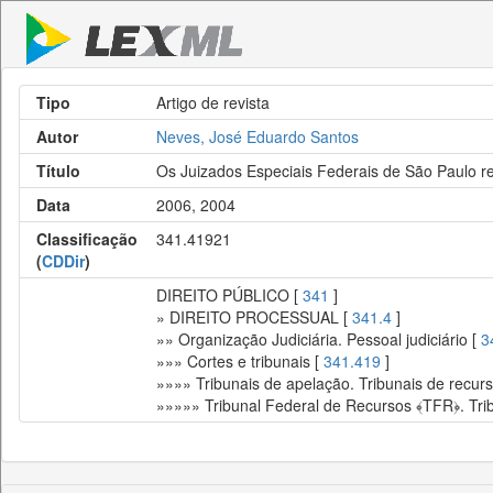
Tipo
Artigo de revista
Autor
Neves, José Eduardo Santos
Título
Os Juizados Especiais Federais de São Paulo re
Data
2006, 2004
Classificação
341.41921
(
CDDir
)
DIREITO PÚBLICO [
341
]
» DIREITO PROCESSUAL [
341.4
]
»» Organização Judiciária. Pessoal judiciário [
3
»»» Cortes e tribunais [
341.419
]
»»»» Tribunais de apelação. Tribunais de recur
»»»»» Tribunal Federal de Recursos ﴾TFR﴿. Tribu