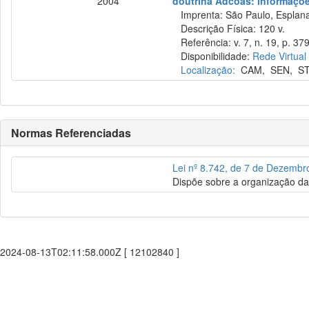
2004
doutrina Adcoas: informações
Imprenta: São Paulo, Esplana
Descrição Física: 120 v.
Referência: v. 7, n. 19, p. 379
Disponibilidade:
Rede Virtual
Localização:
CAM
,
SEN
,
S
Normas Referenciadas
Lei nº 8.742, de 7 de Dezembr
Dispõe sobre a organização da 
2024-08-13T02:11:58.000Z [ 12102840 ]