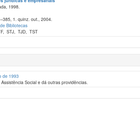
 jurídicas e empresariais
da, 1998.
–385, 1. quinz. out., 2004.
 de Bibliotecas
TF
,
STJ
,
TJD
,
TST
o de 1993
Assistência Social e dá outras providências.