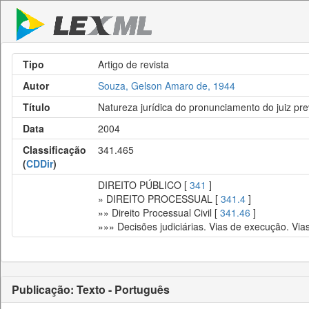
Tipo
Artigo de revista
Autor
Souza, Gelson Amaro de, 1944
Título
Natureza jurídica do pronunciamento do juiz pre
Data
2004
Classificação
341.465
(
CDDir
)
DIREITO PÚBLICO [
341
]
» DIREITO PROCESSUAL [
341.4
]
»» Direito Processual Civil [
341.46
]
»»» Decisões judiciárias. Vias de execução. Via
Publicação: Texto - Português