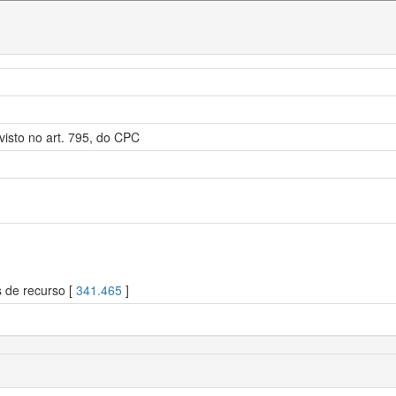
visto no art. 795, do CPC
s de recurso [
341.465
]