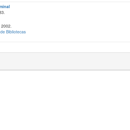
iminal
83.
 2002.
 de Bibliotecas