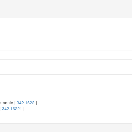
samento [
342.1622
]
 [
342.16221
]