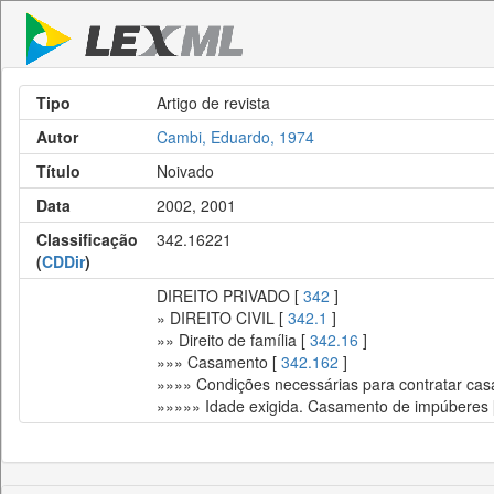
Tipo
Artigo de revista
Autor
Cambi, Eduardo, 1974
Título
Noivado
Data
2002, 2001
Classificação
342.16221
(
CDDir
)
DIREITO PRIVADO [
342
]
» DIREITO CIVIL [
342.1
]
»» Direito de família [
342.16
]
»»» Casamento [
342.162
]
»»»» Condições necessárias para contratar ca
»»»»» Idade exigida. Casamento de impúberes