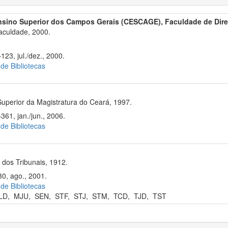
nsino Superior dos Campos Gerais (CESCAGE), Faculdade de Dire
aculdade, 2000.
123, jul./dez., 2000.
 de Bibliotecas
uperior da Magistratura do Ceará, 1997.
361, jan./jun., 2006.
 de Bibliotecas
dos Tribunais, 1912.
0, ago., 2001.
 de Bibliotecas
LD
,
MJU
,
SEN
,
STF
,
STJ
,
STM
,
TCD
,
TJD
,
TST