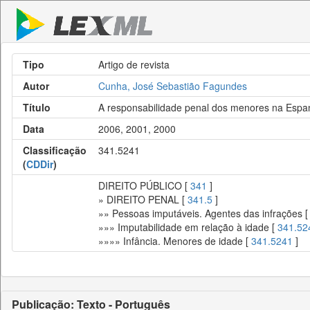
Tipo
Artigo de revista
Autor
Cunha, José Sebastião Fagundes
Título
A responsabilidade penal dos menores na Espan
Data
2006, 2001, 2000
Classificação
341.5241
(
CDDir
)
DIREITO PÚBLICO [
341
]
» DIREITO PENAL [
341.5
]
»» Pessoas imputáveis. Agentes das infrações 
»»» Imputabilidade em relação à idade [
341.52
»»»» Infância. Menores de idade [
341.5241
]
Publicação: Texto - Português