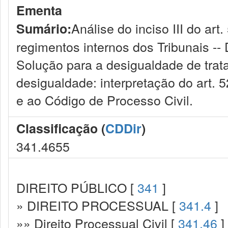
Ementa
Análise do inciso III do ar
Sumário:
regimentos internos dos Tribunais --
Solução para a desigualdade de trat
desigualdade: interpretação do art. 
e ao Código de Processo Civil.
Classificação (
CDDir
)
341.4655
DIREITO PÚBLICO [
341
]
» DIREITO PROCESSUAL [
341.4
]
»» Direito Processual Civil [
341.46
]