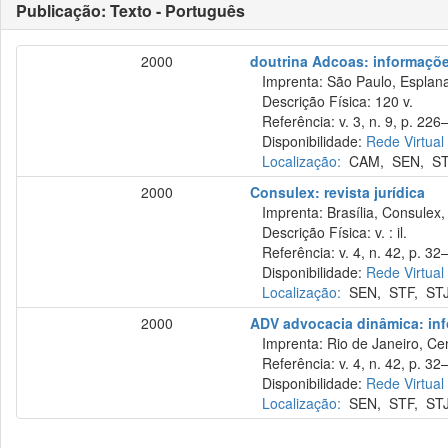
Publicação: Texto - Português
2000
doutrina Adcoas: informações
Imprenta: São Paulo, Esplana
Descrição Física: 120 v.
Referência: v. 3, n. 9, p. 226–
Disponibilidade:
Rede Virtual
Localização:
CAM
,
SEN
,
S
2000
Consulex: revista jurídica
Imprenta: Brasília, Consulex,
Descrição Física: v. : il.
Referência: v. 4, n. 42, p. 32–
Disponibilidade:
Rede Virtual
Localização:
SEN
,
STF
,
ST
2000
ADV advocacia dinâmica: in
Imprenta: Rio de Janeiro, Cen
Referência: v. 4, n. 42, p. 32–
Disponibilidade:
Rede Virtual
Localização:
SEN
,
STF
,
ST