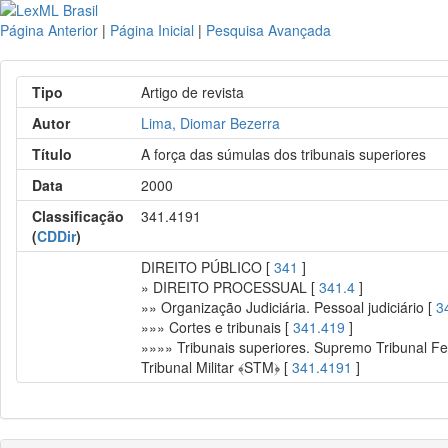
Página Anterior
|
Página Inicial
|
Pesquisa Avançada
Tipo
Artigo de revista
Autor
Lima, Diomar Bezerra
Título
A força das súmulas dos tribunais superiores
Data
2000
Classificação
341.4191
(
CDDir
)
DIREITO PÚBLICO [
341
]
» DIREITO PROCESSUAL [
341.4
]
»» Organização Judiciária. Pessoal judiciário [
3
»»» Cortes e tribunais [
341.419
]
»»»» Tribunais superiores. Supremo Tribunal Fed
Tribunal Militar ﴾STM﴿ [
341.4191
]