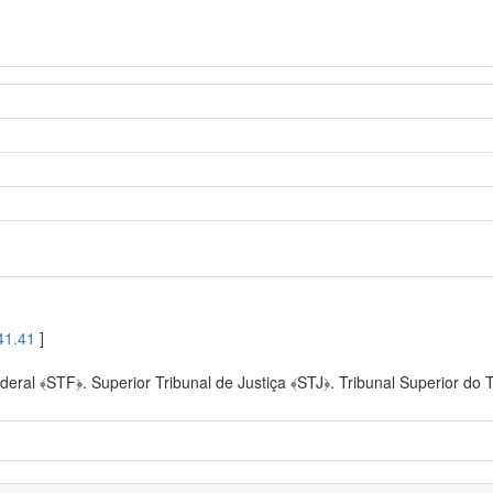
41.41
]
eral ﴾STF﴿. Superior Tribunal de Justiça ﴾STJ﴿. Tribunal Superior do T