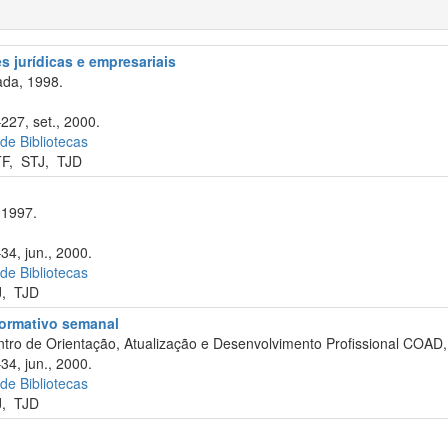
 jurídicas e empresariais
da, 1998.
227, set., 2000.
 de Bibliotecas
TF
,
STJ
,
TJD
 1997.
34, jun., 2000.
 de Bibliotecas
J
,
TJD
formativo semanal
tro de Orientação, Atualização e Desenvolvimento Profissional COAD,
34, jun., 2000.
 de Bibliotecas
J
,
TJD