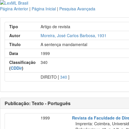
Página Anterior
|
Página Inicial
|
Pesquisa Avançada
Tipo
Artigo de revista
Autor
Moreira, José Carlos Barbosa, 1931
Título
A sentença mandamental
Data
1999
Classificação
340
(
CDDir
)
DIREITO [
340
]
Publicação: Texto - Português
1999
Revista da Faculdade de Dir
Imprenta: Coimbra, Universida