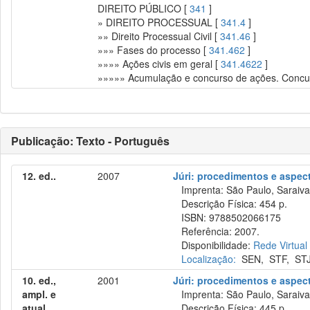
DIREITO PÚBLICO [
341
]
» DIREITO PROCESSUAL [
341.4
]
»» Direito Processual Civil [
341.46
]
»»» Fases do processo [
341.462
]
»»»» Ações civis em geral [
341.4622
]
»»»»» Acumulação e concurso de ações. Concurs
Publicação: Texto - Português
12. ed..
2007
Júri: procedimentos e aspec
Imprenta: São Paulo, Saraiva
Descrição Física: 454 p.
ISBN: 9788502066175
Referência: 2007.
Disponibilidade:
Rede Virtual
Localização:
SEN
,
STF
,
ST
10. ed.,
2001
Júri: procedimentos e aspec
ampl. e
Imprenta: São Paulo, Saraiva
atual..
Descrição Física: 445 p.