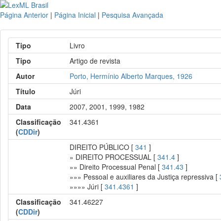
Página Anterior
|
Página Inicial
|
Pesquisa Avançada
Tipo
Livro
Tipo
Artigo de revista
Autor
Porto, Hermínio Alberto Marques, 1926
Título
Júri
Data
2007, 2001, 1999, 1982
Classificação
341.4361
(
CDDir
)
DIREITO PÚBLICO [
341
]
» DIREITO PROCESSUAL [
341.4
]
»» Direito Processual Penal [
341.43
]
»»» Pessoal e auxiliares da Justiça repressiva [
»»»» Júri [
341.4361
]
Classificação
341.46227
(
CDDir
)