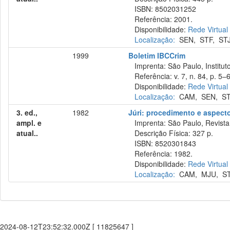
ISBN: 8502031252
Referência: 2001.
Disponibilidade:
Rede Virtual
Localização:
SEN
,
STF
,
ST
1999
Boletim IBCCrim
Imprenta: São Paulo, Instituto
Referência: v. 7, n. 84, p. 5–6
Disponibilidade:
Rede Virtual
Localização:
CAM
,
SEN
,
S
3. ed.,
1982
Júri: procedimento e aspect
ampl. e
Imprenta: São Paulo, Revista 
atual..
Descrição Física: 327 p.
ISBN: 8520301843
Referência: 1982.
Disponibilidade:
Rede Virtual
Localização:
CAM
,
MJU
,
S
2024-08-12T23:52:32.000Z [ 11825647 ]