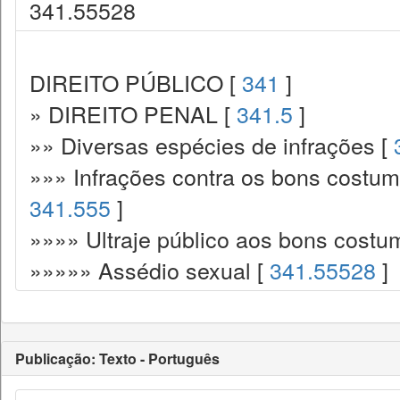
341.55528
DIREITO PÚBLICO [
341
]
» DIREITO PENAL [
341.5
]
»» Diversas espécies de infrações [
»»» Infrações contra os bons costume
341.555
]
»»»» Ultraje público aos bons costu
»»»»» Assédio sexual [
341.55528
]
Publicação: Texto - Português