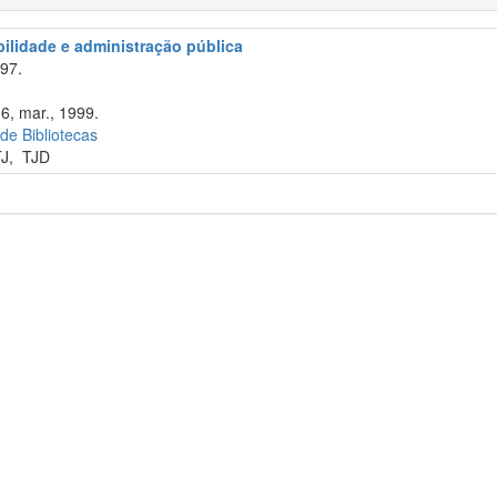
abilidade e administração pública
97.
36, mar., 1999.
 de Bibliotecas
TJ
,
TJD