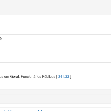
19
os em Geral. Funcionários Públicos [
341.33
]