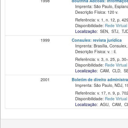
1998
doutrina Adcoas: informaçõe
Imprenta: São Paulo, Esplan
Descrição Física: 120 v.
Referência: v. 1, n. 12, p. 42
Disponibilidade:
Rede Virtual
Localização:
SEN
,
STJ
,
TJ
1999
Consulex: revista jurídica
Imprenta: Brasília, Consulex,
Descrição Física: v. : il.
Referência: v. 3, n. 25, p. 30–
Disponibilidade:
Rede Virtual
Localização:
CAM
,
CLD
,
S
2001
Boletim de direito administra
Imprenta: São Paulo, NDJ, 1
Referência: v. 17, n. 9, p. 70
Disponibilidade:
Rede Virtual
Localização:
AGU
,
CAM
,
C