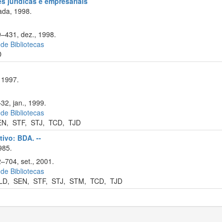
s jurídicas e empresariais
ada, 1998.
9–431, dez., 1998.
 de Bibliotecas
D
 1997.
32, jan., 1999.
 de Bibliotecas
EN
,
STF
,
STJ
,
TCD
,
TJD
tivo: BDA. --
985.
2–704, set., 2001.
 de Bibliotecas
LD
,
SEN
,
STF
,
STJ
,
STM
,
TCD
,
TJD