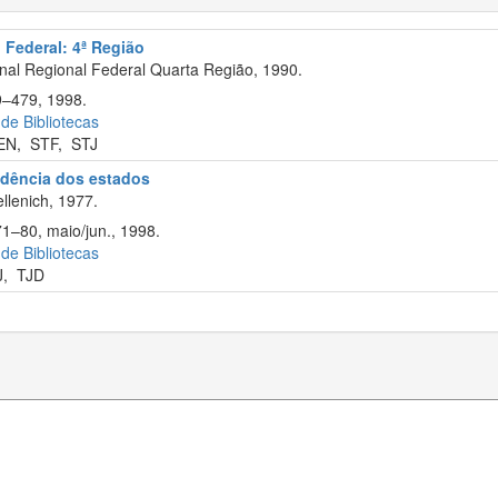
 Federal: 4ª Região
nal Regional Federal Quarta Região, 1990.
9–479, 1998.
 de Bibliotecas
EN
,
STF
,
STJ
rudência dos estados
llenich, 1977.
71–80, maio/jun., 1998.
 de Bibliotecas
J
,
TJD