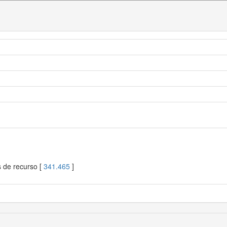
s de recurso [
341.465
]