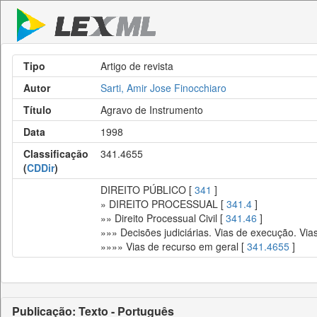
Tipo
Artigo de revista
Autor
Sarti, Amir Jose Finocchiaro
Título
Agravo de Instrumento
Data
1998
Classificação
341.4655
(
CDDir
)
DIREITO PÚBLICO [
341
]
» DIREITO PROCESSUAL [
341.4
]
»» Direito Processual Civil [
341.46
]
»»» Decisões judiciárias. Vias de execução. Via
»»»» Vias de recurso em geral [
341.4655
]
Publicação: Texto - Português