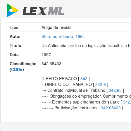
Tipo
Artigo de revista
Autor
Stürmer, Gilberto, 1964
Título
Da Antinomia jurídica na legislação trabalhista br
Data
1997
Classificação
342.65433
(
CDDir
)
DIREITO PRIVADO [
342
]
» DIREITO DO TRABALHO [
342.6
]
»» Contrato individual de Trabalho [
342.65
]
»»» Obrigações do empregador. Cumprimento da
»»»» Elementos suplementares do salário [
342
»»»»» Participação nos lucros [
342.65433
]