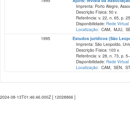
1995
Ajuris: revista da Associaçã
Imprenta: Porto Alegre, Assoc
Descrição Física: 50 v.
Referência: v. 22, n. 65, p. 2
Disponibilidade:
Rede Virtual
Localização:
CAM
,
MJU
,
S
1995
Estudos jurídicos (São Leop
Imprenta: São Leopoldo, Unive
Descrição Física: 103 v.
Referência: v. 28, n. 73, p. 5
Disponibilidade:
Rede Virtual
Localização:
CAM
,
SEN
,
S
2024-08-13T01:46:46.000Z [ 12028866 ]