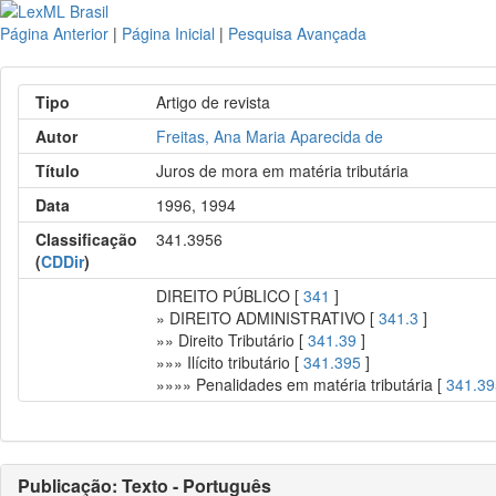
Página Anterior
|
Página Inicial
|
Pesquisa Avançada
Tipo
Artigo de revista
Autor
Freitas, Ana Maria Aparecida de
Título
Juros de mora em matéria tributária
Data
1996, 1994
Classificação
341.3956
(
CDDir
)
DIREITO PÚBLICO [
341
]
» DIREITO ADMINISTRATIVO [
341.3
]
»» Direito Tributário [
341.39
]
»»» Ilícito tributário [
341.395
]
»»»» Penalidades em matéria tributária [
341.3
Publicação: Texto - Português