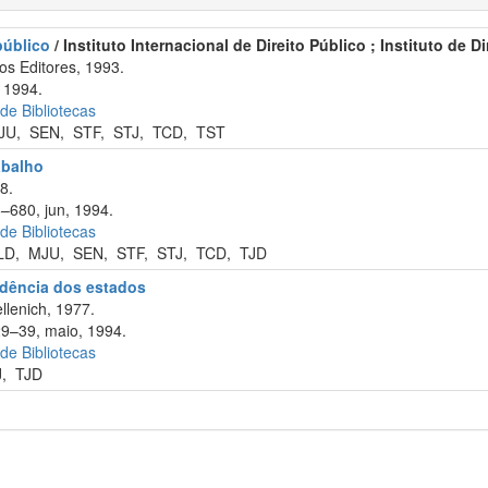
 público
/ Instituto Internacional de Direito Público ; Instituto de D
s Editores, 1993.
 1994.
 de Bibliotecas
JU
,
SEN
,
STF
,
STJ
,
TCD
,
TST
abalho
8.
6–680, jun, 1994.
 de Bibliotecas
LD
,
MJU
,
SEN
,
STF
,
STJ
,
TCD
,
TJD
rudência dos estados
llenich, 1977.
29–39, maio, 1994.
 de Bibliotecas
J
,
TJD