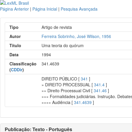
Página Anterior
|
Página Inicial
|
Pesquisa Avançada
Tipo
Artigo de revista
Autor
Ferreira Sobrinho, José Wilson, 1956
Título
Uma teoria do quórum
Data
1994
Classificação
341.4639
(
CDDir
)
DIREITO PÚBLICO [
341
]
» DIREITO PROCESSUAL [
341.4
]
»» Direito Processual Civil [
341.46
]
»»» Formalidades judiciárias. Instrução. Debate
»»»» Audiência [
341.4639
]
Publicação: Texto - Português