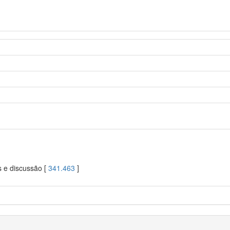
s e discussão [
341.463
]