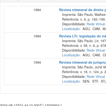
1994
Revista trimestral de direito
Imprenta: São Paulo, Malheiro
Referência: n. 6, p. 192–199,
Disponibilidade:
Rede Virtual
Localização:
AGU
,
CAM
,
M
1994
Revista LTr: legislação do tr
Imprenta: São Paulo, Ltr, 197
Referência: v. 58, n. 6, p. 67
Disponibilidade:
Rede Virtual
Localização:
AGU
,
CAM
,
C
1994
Revista trimestral de jurisp
Imprenta: São Paulo, Jurid Ve
Referência: v. 18, n. 124, p. 
Disponibilidade:
Rede Virtual
Localização:
SEN
,
STF
,
ST
2024-08-13T01:44:10.000Z [ 12020924 ]