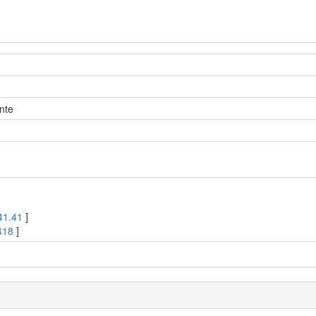
nte
41.41
]
418
]