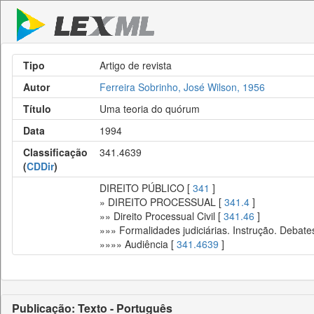
Tipo
Artigo de revista
Autor
Ferreira Sobrinho, José Wilson, 1956
Título
Uma teoria do quórum
Data
1994
Classificação
341.4639
(
CDDir
)
DIREITO PÚBLICO [
341
]
» DIREITO PROCESSUAL [
341.4
]
»» Direito Processual Civil [
341.46
]
»»» Formalidades judiciárias. Instrução. Debate
»»»» Audiência [
341.4639
]
Publicação: Texto - Português