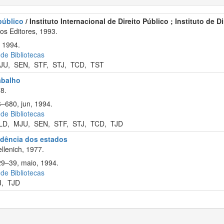
 público
/ Instituto Internacional de Direito Público ; Instituto de D
s Editores, 1993.
 1994.
 de Bibliotecas
JU
,
SEN
,
STF
,
STJ
,
TCD
,
TST
rabalho
8.
6–680, jun, 1994.
 de Bibliotecas
LD
,
MJU
,
SEN
,
STF
,
STJ
,
TCD
,
TJD
rudência dos estados
llenich, 1977.
29–39, maio, 1994.
 de Bibliotecas
J
,
TJD