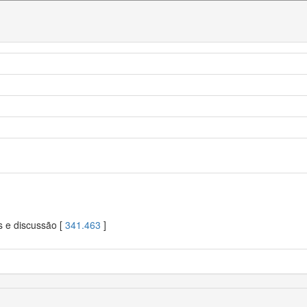
s e discussão [
341.463
]