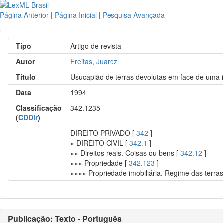
Página Anterior
|
Página Inicial
|
Pesquisa Avançada
Tipo
Artigo de revista
Autor
Freitas, Juarez
Título
Usucapião de terras devolutas em face de uma in
Data
1994
Classificação
342.1235
(
CDDir
)
DIREITO PRIVADO [
342
]
» DIREITO CIVIL [
342.1
]
»» Direitos reais. Coisas ou bens [
342.12
]
»»» Propriedade [
342.123
]
»»»» Propriedade imobiliária. Regime das terras
Publicação: Texto - Português