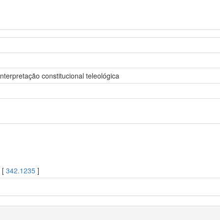
terpretação constitucional teleológica
 [
342.1235
]