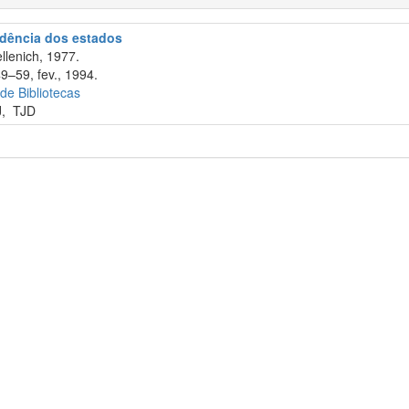
rudência dos estados
llenich, 1977.
9–59, fev., 1994.
 de Bibliotecas
J
,
TJD