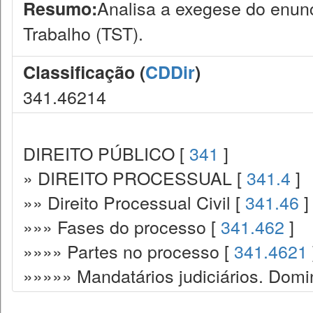
Analisa a exegese do enunc
Resumo:
Trabalho (TST).
Classificação (
CDDir
)
341.46214
DIREITO PÚBLICO [
341
]
» DIREITO PROCESSUAL [
341.4
]
»» Direito Processual Civil [
341.46
]
»»» Fases do processo [
341.462
]
»»»» Partes no processo [
341.4621
»»»»» Mandatários judiciários. Domin