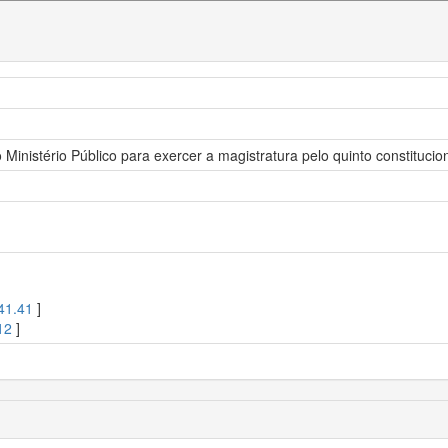
nistério Público para exercer a magistratura pelo quinto constitucio
41.41
]
12
]