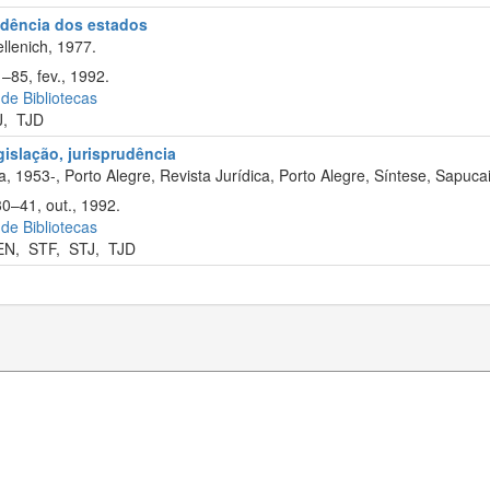
rudência dos estados
llenich, 1977.
–85, fev., 1992.
 de Bibliotecas
J
,
TJD
egislação, jurisprudência
, 1953-, Porto Alegre, Revista Jurídica, Porto Alegre, Síntese, Sapuca
30–41, out., 1992.
 de Bibliotecas
EN
,
STF
,
STJ
,
TJD