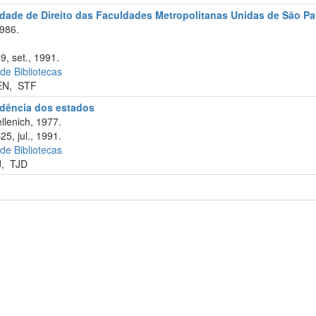
uldade de Direito das Faculdades Metropolitanas Unidas de São P
986.
9, set., 1991.
 de Bibliotecas
EN
,
STF
rudência dos estados
llenich, 1977.
25, jul., 1991.
 de Bibliotecas
J
,
TJD