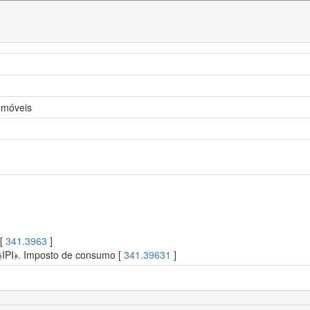
tomóveis
 [
341.3963
]
﴾IPI﴿. Imposto de consumo [
341.39631
]