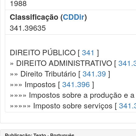
1988
Classificação (
CDDir
)
341.39635
DIREITO PÚBLICO [
341
]
» DIREITO ADMINISTRATIVO [
341.
»» Direito Tributário [
341.39
]
»»» Impostos [
341.396
]
»»»» Impostos sobre a produção e a 
»»»»» Imposto sobre serviços [
341.
Publicação: Texto - Português